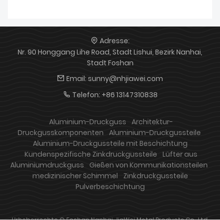
Adresse:
Nr. 90 Honggang Lihe Road, Stadt Lishui, Bezirk Nanhai,
Stadt Foshan
Email:
sunny@nhjiawei.com
Telefon:
+86 13147310838
Aluminium-Druckguss
Architektur-
Druckgusskomponenten
Aluminium-Druckgussteile
Aluminium-Druckgussteile mit Beschichtung
Kundenspezifische Zinkdruckgussteile
Lüfter aus
Aluminiumdruckguss
Gießen von Kommunikationsteilen
medizinischer Schimmel
Zinkdruckgussteile
Pulverbeschichtung
Urheberrechte © Foshan Nanhai JiaWei Metal Products Co., Ltd.