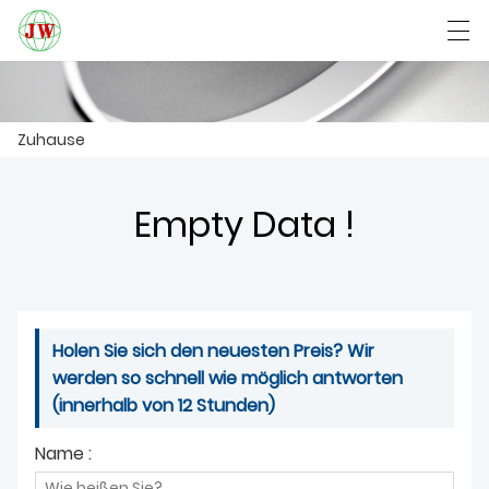
العربية
Български
Deutsch
English
Zuhause
ZUHAUSE
Empty Data !
PRODUKTE
NACHRICHTEN
Holen Sie sich den neuesten Preis? Wir
DER FALL
werden so schnell wie möglich antworten
FABRIK
(innerhalb von 12 Stunden)
Name :
KONTAKTIERE UNS