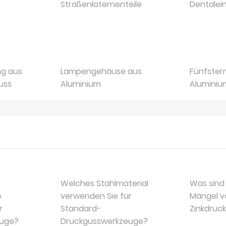
Straßenlaternenteile
Dentalein
g aus
Lampengehäuse aus
Fünfster
uss
Aluminium
Aluminiu
Welches Stahlmaterial
Was sind
e
verwenden Sie für
Mängel v
r
Standard-
Zinkdruck
euge?
Druckgusswerkzeuge?