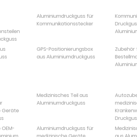
Aluminiumdruckguss für
Kommunik
Kommunikationsstecker
Druckgus
nsteilen
Aluminiu
uckguss
aus
GPS-Positionierungsbox
Zubehör 
uss
aus Aluminiumdruckguss
Bestellm
Aluminiu
Medizinisches Teil aus
Autozube
r
Aluminiumdruckguss
medizini
e Geräte
Kranken
ss
Druckgus
e OEM-
Aluminiumdruckguss für
Medizinis
luminium
medizinische Geräte
aus Alum