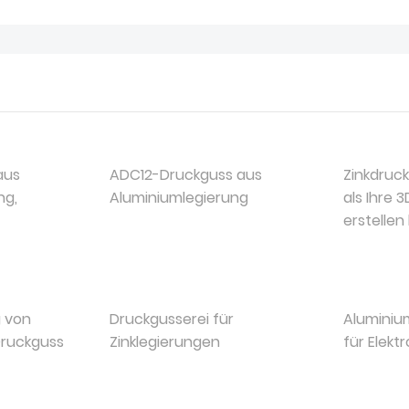
aus
ADC12-Druckguss aus
Zinkdruck
ng,
Aluminiumlegierung
als Ihre 
erstellen
 von
Druckgusserei für
Alumini
Druckguss
Zinklegierungen
für Elekt