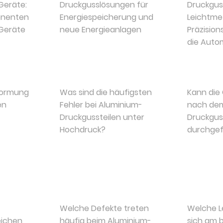
Geräte:
Druckgusslösungen für
Druckgus
onenten
Energiespeicherung und
Leichtmet
 Geräte
neue Energieanlagen
Präzisio
die Autom
formung
Was sind die häufigsten
Kann die
en
Fehler bei Aluminium-
nach de
Druckgussteilen unter
Druckgus
Hochdruck?
durchgef
Welche Defekte treten
Welche L
ichen
häufig beim Aluminium-
sich am 