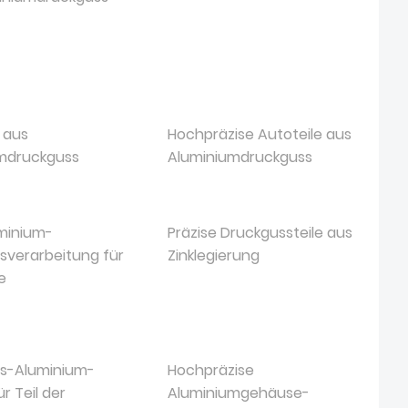
 aus
Hochpräzise Autoteile aus
mdruckguss
Aluminiumdruckguss
minium-
Präzise Druckgussteile aus
sverarbeitung für
Zinklegierung
e
s-Aluminium-
Hochpräzise
r Teil der
Aluminiumgehäuse-