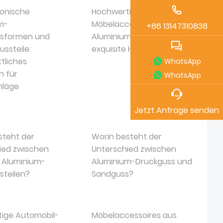
tonische
Hochwertige
m-
Möbelaccessoires aus
+86 13147310838
ssformen und
Aluminium-Druckguss &
ussteile:
exquisite Handwerkskunst
ttliches
WhatsApp
n für
WhatsApp
hläge
Jetzt Anfrage senden
steht der
Worin besteht der
ied zwischen
Unterschied zwischen
d Aluminium-
Aluminium-Druckguss und
steilen?
Sandguss?
ige Automobil-
Möbelaccessoires aus