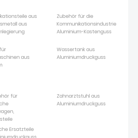
ationsteile aus
Zubehör für die
smetall aus
Kommunikationsindustrie
mlegierung
Aluminium-Kastenguss
für
Wassertank aus
aschinen aus
Aluminiumdruckguss
m
hör für
Zahnarztstuhl aus
sche
Aluminiumdruckguss
wagen,
steile
che Ersatzteile
iniumdruckguss