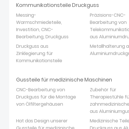
Kommunikationsteile Druckguss
Messing-
Präzisions-CNC-
Warmschmiedeteile,
Bearbeitung von
Investition, CNC-
Telekommunikatio
Bearbeitung, Druckguss
aus Aluminiumdr
Druckguss aus
Metallhalterung 
Zinklegierung für
Aluminiumdruckg
Kommunikationsteile
Gussteile für medizinische Maschinen
CNC-Bearbeitung von
Zubehör für
Druckguss für die Montage
Therapiestühle fü
von Ölfiltergehäusen
zahnmedizinisch
aus Aluminiumgu
Hat das Design unserer
Medizinische Teil
Gussteile für medizinische
Druckguss aus A