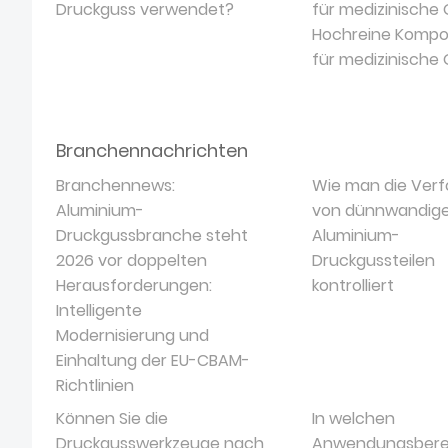
Druckguss verwendet?
für medizinische 
Hochreine Komp
für medizinische
Branchennachrichten
Branchennews:
Wie man die Ver
Aluminium-
von dünnwandig
Druckgussbranche steht
Aluminium-
2026 vor doppelten
Druckgussteilen
Herausforderungen:
kontrolliert
Intelligente
Modernisierung und
Einhaltung der EU-CBAM-
Richtlinien
Können Sie die
In welchen
Druckgusswerkzeuge nach
Anwendungsbere