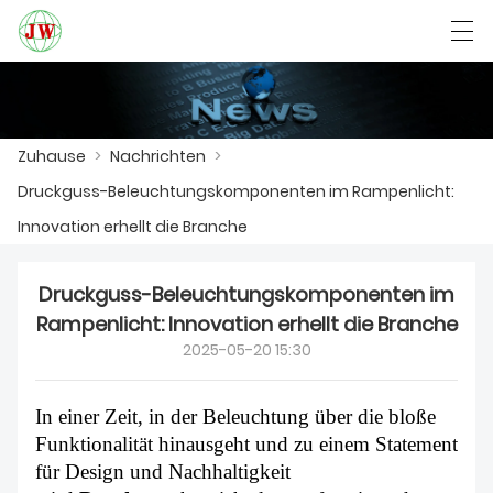
العربية
Български
Deutsch
English
Zuhause
>
Nachrichten
>
Druckguss-Beleuchtungskomponenten im Rampenlicht:
ZUHAUSE
Innovation erhellt die Branche
PRODUKTE
Druckguss-Beleuchtungskomponenten im
NACHRICHTEN
Rampenlicht: Innovation erhellt die Branche
2025-05-20 15:30
DER FALL
FABRIK
In einer Zeit, in der Beleuchtung über die bloße
Funktionalität hinausgeht und zu einem Statement
KONTAKTIERE UNS
für Design und Nachhaltigkeit