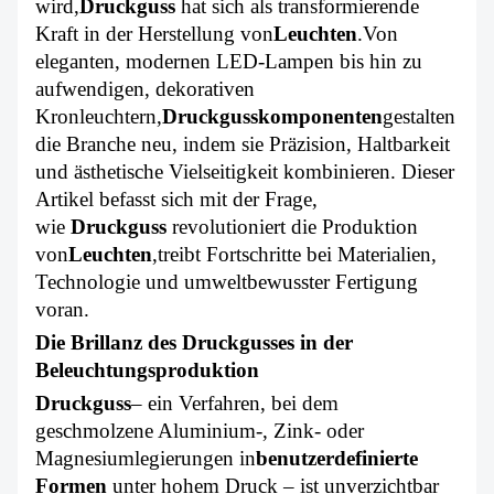
wird,
Druckguss
hat sich als transformierende
ÜBER UNS
Kraft in der Herstellung von
Leuchten
.
Von
eleganten, modernen LED-Lampen bis hin zu
aufwendigen, dekorativen
Kronleuchtern,
Druckgusskomponenten
gestalten
die Branche neu, indem sie Präzision, Haltbarkeit
und ästhetische Vielseitigkeit kombinieren. Dieser
Artikel befasst sich mit der Frage,
wie
Druckguss
revolutioniert die Produktion
von
Leuchten
,
treibt Fortschritte bei Materialien,
Technologie und umweltbewusster Fertigung
voran.
Die Brillanz des Druckgusses in der
Beleuchtungsproduktion
Druckguss
– ein Verfahren, bei dem
geschmolzene Aluminium-, Zink- oder
Magnesiumlegierungen in
benutzerdefinierte
Formen
unter hohem Druck – ist unverzichtbar