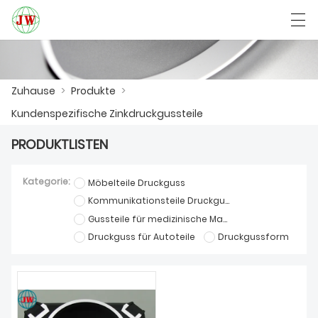
العربية
Български
Deutsch
English
Zuhause
>
Produkte
>
Kundenspezifische Zinkdruckgussteile
ZUHAUSE
PRODUKTLISTEN
PRODUKTE
Kategorie:
Möbelteile Druckguss
NACHRICHTEN
Kommunikationsteile Druckguss
Gussteile für medizinische Maschinen
DER FALL
Druckguss für Autoteile
Druckgussform
FABRIK
KONTAKTIERE UNS