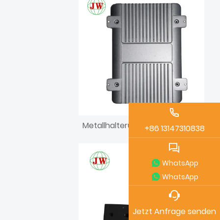
Metallhalterung aus Aluminiumdruckguss
+86 13147310838
WhatsApp
WhatsApp
Jetzt Anfrage senden