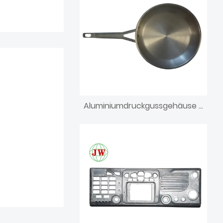
Aluminiumdruckgussgehäuse für Elektronik-Eisenbox