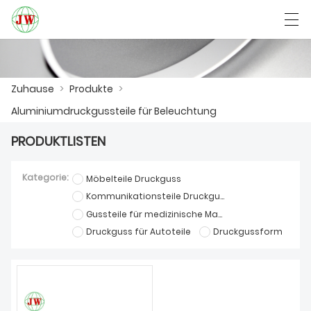
العربية
Български
Deutsch
English
Zuhause
>
Produkte
>
Aluminiumdruckgussteile für Beleuchtung
ZUHAUSE
PRODUKTLISTEN
PRODUKTE
Kategorie:
Möbelteile Druckguss
NACHRICHTEN
Kommunikationsteile Druckguss
Gussteile für medizinische Maschinen
DER FALL
Druckguss für Autoteile
Druckgussform
FABRIK
KONTAKTIERE UNS