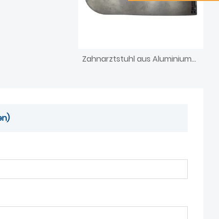
Zahnarztstuhl aus Aluminiumdruckguss
en)