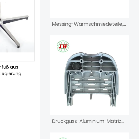
Messing-Warmschmiedeteile, Investition, CNC-Bearbeitung, Druckguss
nfuß aus
legierung
Druckguss-Aluminium-Matrize für Teil der Dentaleinheit