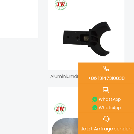
Aluminiumdruckgussteile für die Möbellandwirtschaft
+86 13147310838
WhatsApp
WhatsApp
Jetzt Anfrage senden