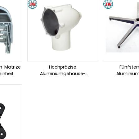
m-Matrize
Hochpräzise
Fünfster
einheit
Aluminiumgehäuse-
Aluminium
Druckgussform