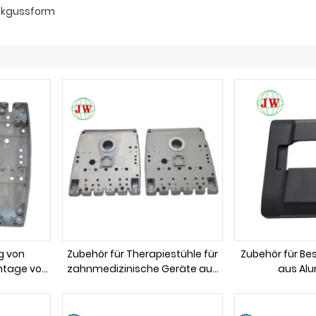
ckgussform
g von
Zubehör für Therapiestühle für
Zubehör für Be
ntage von
zahnmedizinische Geräte aus
aus Al
sen
Aluminiumguss