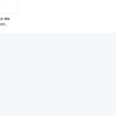
r die
von
eilen