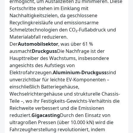
ermöglicht, um Ausfallzeiten zu minimieren. Diese
Fortschritte stehen im Einklang mit
Nachhaltigkeitszielen, da geschlossene
Recyclingkreisläufe und emissionsarme
Schmelztechnologien den CO₂-Fußabdruck und
Materialabfall reduzieren.
Der
Automobilsektor
, was über 61 %
ausmacht
Druckguss
Die Nachfrage ist der
Haupttreiber des Wachstums, insbesondere
angesichts des Aufstiegs von
Elektrofahrzeugen.
Aluminium-Druckguss
sind
unverzichtbar für leichte EV-Komponenten –
einschließlich Batteriegehäuse,
Wechselrichtergehäuse und strukturelle Chassis-
Teile –, wo ihr Festigkeits-Gewichts-Verhältnis die
Reichweite verbessert und die Emissionen
reduziert.
Gigacasting
Durch den Einsatz von
ultragroßen Pressen (über 10.000 kN) wird die
Fahrzeugherstellung revolutioniert, indem