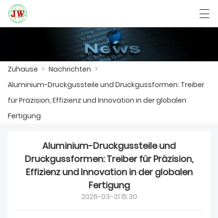
العربية
Български
Deutsch
English
Zuhause
>
Nachrichten
>
Aluminium-Druckgussteile und Druckgussformen: Treiber
ZUHAUSE
für Präzision, Effizienz und Innovation in der globalen
PRODUKTE
Fertigung
NACHRICHTEN
Aluminium-Druckgussteile und
DER FALL
Druckgussformen: Treiber für Präzision,
Effizienz und Innovation in der globalen
FABRIK
Fertigung
2026-03-31 15:30
KONTAKTIERE UNS