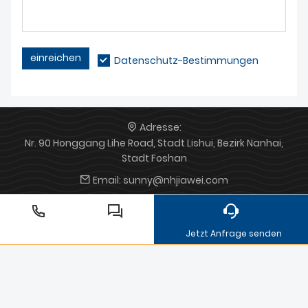
Beleuchtungsunternehmen für
eine umfassende
Zusammenarbeit.
einreichen
Datenschutz-Bestimmungen
Adresse:
Nr. 90 Honggang Lihe Road, Stadt Lishui, Bezirk Nanhai,
Stadt Foshan
Email:
sunny@nhjiawei.com
Telefon:
+86 13147310838
Jetzt Anfrage senden
Aluminiumgussprodukte
Aluminium-Druckguss
Verarbeitung von Aluminium-Druckguss
Zinkdruckguss
Druckgusskomponenten
Zinkdruckgussteile
Druckguss
aus Zinklegierung
Aluminiumguss
Druckguss aus
Aluminiumlegierung
Automodell aus Druckguss