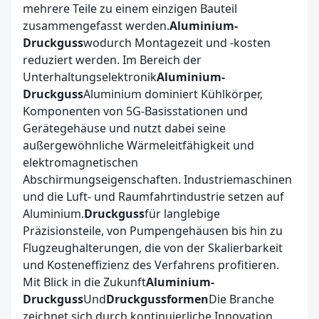
mehrere Teile zu einem einzigen Bauteil
zusammengefasst werden.
Aluminium-
Druckguss
wodurch Montagezeit und -kosten
reduziert werden. Im Bereich der
Unterhaltungselektronik
Aluminium-
Druckguss
Aluminium dominiert Kühlkörper,
Komponenten von 5G-Basisstationen und
Gerätegehäuse und nutzt dabei seine
außergewöhnliche Wärmeleitfähigkeit und
elektromagnetischen
Abschirmungseigenschaften. Industriemaschinen
und die Luft- und Raumfahrtindustrie setzen auf
Aluminium.
Druckguss
für langlebige
Präzisionsteile, von Pumpengehäusen bis hin zu
Flugzeughalterungen, die von der Skalierbarkeit
und Kosteneffizienz des Verfahrens profitieren.
Mit Blick in die Zukunft
Aluminium-
Druckguss
Und
Druckgussformen
Die Branche
zeichnet sich durch kontinuierliche Innovation