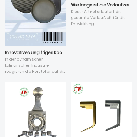
Wie lange ist die Vorlaufzeit für die Entwicklung neuer Druckgusswerkzeuge?
Dieser Artikel erläutert die
gesamte Vorlaufzeit für die
Entwicklung
kundenspezifischer
Druckgussformen im
Standard-
Hochdruckgussverfahren und
Innovatives ungiftiges Kochgeschirr revolutioniert das kulinarische Erlebnis
geht auf fünf wesentliche
In der dynamischen
Einflussfaktoren ein. Der
kulinarischen Industrie
Gesamtzyklus variiert zwischen
reagieren die Hersteller auf die
25 und 60 Arbeitstagen und
Nachfrage nach sicherem und
hängt von den einzelnen
effizientem Kochgeschirr. Im
Fertigungsschritten der Form,
Vordergrund stehen
der strukturellen Komplexität
Aluminiumdruckguss- und
der Aluminium-Druckgussteile,
Antihaft-Kochgeschirr sowie
den Präzisionsstandards und
Grillzubehör und
dem verfügbaren CNC-
Teflonpfannen. Die Suche
Bearbeitungsspielraum ab.
nach der besten ungiftigen
Nicht behobene Gussfehler wie
Antihaftpfanne hat zu
Lufteinschlüsse und
revolutionären Fortschritten
Gratbildung erfordern