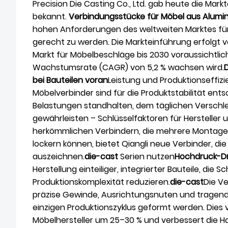
Precision Die Casting Co., Ltd. gab heute die Markt
bekannt.
Verbindungsstücke für Möbel aus Alumi
hohen Anforderungen des weltweiten Marktes f
gerecht zu werden. Die Markteinführung erfolgt v
Markt für Möbelbeschläge bis 2030 voraussichtlich
Wachstumsrate (CAGR) von 5,2 % wachsen wird.
bei Bauteilen voran
Leistung und Produktionseffizi
Möbelverbinder sind für die Produktstabilität ent
Belastungen standhalten, dem täglichen Verschl
gewährleisten – Schlüsselfaktoren für Hersteller
herkömmlichen Verbindern, die mehrere Montagesc
lockern können, bietet Qiangli neue Verbinder, die 
auszeichnen.
die-cast
Serien nutzen
Hochdruck-D
Herstellung einteiliger, integrierter Bauteile, die 
Produktionskomplexität reduzieren.
die-cast
Die V
präzise Gewinde, Ausrichtungsnuten und tragende 
einzigen Produktionszyklus geformt werden. Dies 
Möbelhersteller um 25–30 % und verbessert die Ha