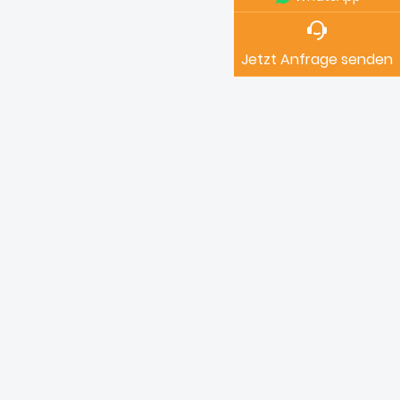
Qualitätskontrollen gewährleisten die
Einhaltung der elektrischen
Sicherheitsstandards. Wir bieten
Jetzt Anfrage senden
kundenspezifische Konstruktion und
Serienfertigung von Aluminium-
Druckgussgehäusen für Energieanlagen
und freuen uns auf die Zusammenarbeit
mit Partnern aus dem Bereich der neuen
Energien.