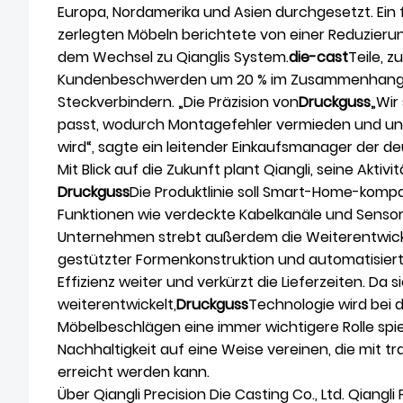
Europa, Nordamerika und Asien durchgesetzt. Ein 
zerlegten Möbeln berichtete von einer Reduzieru
dem Wechsel zu Qianglis System.
die-cast
Teile, 
Kundenbeschwerden um 20 % im Zusammenhang m
Steckverbindern. „Die Präzision von
Druckguss
„Wir
passt, wodurch Montagefehler vermieden und uns
wird“, sagte ein leitender Einkaufsmanager der d
Mit Blick auf die Zukunft plant Qiangli, seine Aktiv
Druckguss
Die Produktlinie soll Smart-Home-kom
Funktionen wie verdeckte Kabelkanäle und Sensor
Unternehmen strebt außerdem die Weiterentwick
gestützter Formenkonstruktion und automatisierte
Effizienz weiter und verkürzt die Lieferzeiten. Da 
weiterentwickelt,
Druckguss
Technologie wird bei 
Möbelbeschlägen eine immer wichtigere Rolle spie
Nachhaltigkeit auf eine Weise vereinen, die mit tr
erreicht werden kann.
Über Qiangli Precision Die Casting Co., Ltd. Qiangl