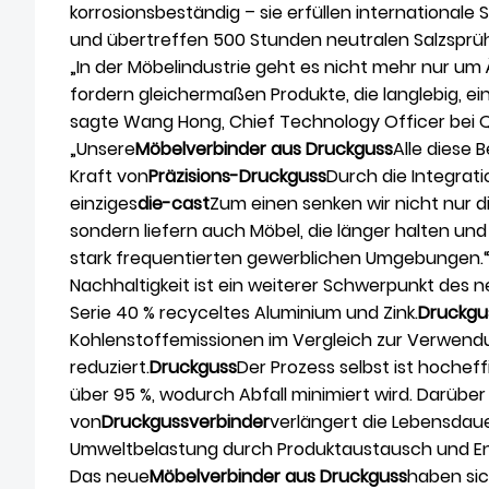
korrosionsbeständig – sie erfüllen international
und übertreffen 500 Stunden neutralen Salzsprüh
„In der Möbelindustrie geht es nicht mehr nur um 
fordern gleichermaßen Produkte, die langlebig, ei
sagte Wang Hong, Chief Technology Officer bei Qia
„Unsere
Möbelverbinder aus Druckguss
Alle diese 
Kraft von
Präzisions-Druckguss
Durch die Integrati
einziges
die-cast
Zum einen senken wir nicht nur d
sondern liefern auch Möbel, die länger halten und 
stark frequentierten gewerblichen Umgebungen.
Nachhaltigkeit ist ein weiterer Schwerpunkt des 
Serie 40 % recyceltes Aluminium und Zink.
Druckgu
Kohlenstoffemissionen im Vergleich zur Verwend
reduziert.
Druckguss
Der Prozess selbst ist hochef
über 95 %, wodurch Abfall minimiert wird. Darüber h
von
Druckgussverbinder
verlängert die Lebensdaue
Umweltbelastung durch Produktaustausch und E
Das neue
Möbelverbinder aus Druckguss
haben sic