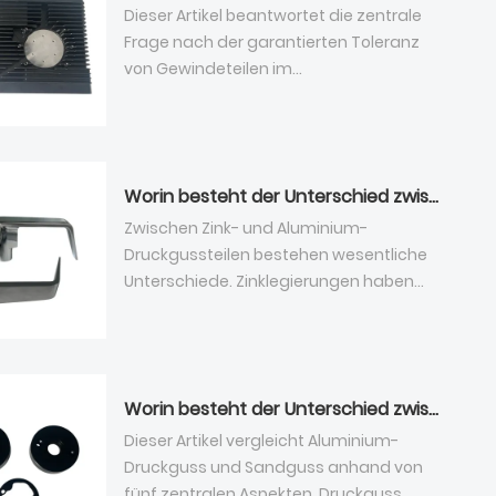
frühzeitige Optimierung des
Wirkungsweise von Beschichtungen zur
Dieser Artikel beantwortet die zentrale
fertigungsgerechten Designs (DFM), die
Vermeidung von Gussfehlern, die
Frage nach der garantierten Toleranz
volumenorientierte Auswahl von
Auswahlkriterien basierend auf Ausstoß
von Gewindeteilen im
Werkzeugstahl und Kavitätenanzahl, die
und CNC-Bearbeitungstoleranzen von
Druckgussverfahren und unterteilt diese
Prozessoptimierung zur Verkürzung der
Aluminium-Druckgussteilen sowie einen
in drei Toleranzklassen: Standard,
Zykluszeit und Verbesserung der
Kosten- und Lebensdauervergleich der
Präzision und Ultrapräzision, angepasst
Angussleistung sowie flexible Formen
verschiedenen
an verschiedene Montageszenarien. Er
Worin besteht der Unterschied zwischen Zink- und Aluminium-Druckgussteilen?
der kommerziellen Zusammenarbeit. Er
Oberflächenbehandlungen.
analysiert die Temperatur des flüssigen
zeigt auf, dass billige Werkzeuge oft
Plasmanitrieren dient als
Aluminiums, die Positionierung und den
Zwischen Zink- und Aluminium-
versteckte Verluste in der
kostengünstige Basisbehandlung,
Werkzeugverschleiß als Hauptfaktoren,
Druckgussteilen bestehen wesentliche
Serienfertigung verursachen. Rational
während die TD-Beschichtung eine
die die Toleranz im Hochdruck-
Unterschiede. Zinklegierungen haben
Entscheidungen erfordern die
optimale Antihaftwirkung für die
Druckgussverfahren beeinflussen. Eine
einen niedrigeren Schmelzpunkt, eine
Bewertung der Gesamtbetriebskosten
Serienfertigung bietet. PVD eignet sich
optimierte Positionierung und
bessere Fließfähigkeit und geringere
anstelle der einmaligen Ausgaben, die
für hochglänzende Gussteile. Der
Kühlstruktur der Druckgusswerkzeuge
Formverluste und eignen sich daher
Abstimmung der Werkzeugspezifikation
Verzicht auf eine
stabilisiert die regulären Toleranzen
ideal für filigrane Zierteile und
Worin besteht der Unterschied zwischen Aluminium-Druckguss und Sandguss?
auf das tatsächliche
Kavitätenbeschichtung reduziert zwar
effektiv. Die DFM-Analyse (Design for
bewegliche Teile mit geringer Belastung.
Produktionsvolumen, damit Hersteller
die Werkzeugkosten, führt aber zu
Manufacturing) vor Produktionsbeginn
Allerdings neigen sie unter
Dieser Artikel vergleicht Aluminium-
und Abnehmer ein ausgewogenes
anhaltenden Rohlingsfehlern und
vermeidet strukturelle Toleranzrisiken
Langzeitbelastung zu Kriechverformung.
Druckguss und Sandguss anhand von
Verhältnis zwischen Qualität und
zusätzlichen Nachbearbeitungskosten.
durch die Überprüfung von Wandstärke,
Aluminiumlegierungen sind leichter,
fünf zentralen Aspekten. Druckguss