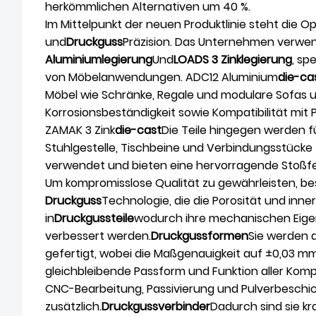
herkömmlichen Alternativen um 40 %.
Im Mittelpunkt der neuen Produktlinie steht die O
und
Druckguss
Präzision. Das Unternehmen verwen
Aluminiumlegierung
Und
LOADS 3 Zinklegierung
, sp
von Möbelanwendungen. ADC12 Aluminium
die-ca
Möbel wie Schränke, Regale und modulare Sofas 
Korrosionsbeständigkeit sowie Kompatibilität mit
ZAMAK 3 Zink
die-cast
Die Teile hingegen werden
Stuhlgestelle, Tischbeine und Verbindungsstüc
verwendet und bieten eine hervorragende Stoßfest
Um kompromisslose Qualität zu gewährleisten, bes
Druckguss
Technologie, die die Porosität und inne
in
Druckgussteile
wodurch ihre mechanischen Eige
verbessert werden.
Druckgussformen
Sie werden 
gefertigt, wobei die Maßgenauigkeit auf ±0,03 mm 
gleichbleibende Passform und Funktion aller Ko
CNC-Bearbeitung, Passivierung und Pulverbeschi
zusätzlich.
Druckgussverbinder
Dadurch sind sie kr