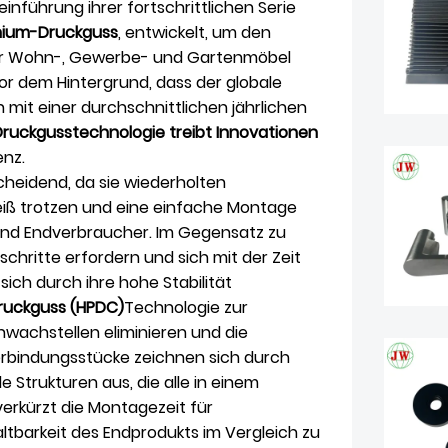
einführung ihrer fortschrittlichen Serie
nium-Druckguss
, entwickelt, um den
ür Wohn-, Gewerbe- und Gartenmöbel
or dem Hintergrund, dass der globale
 mit einer durchschnittlichen jährlichen
Druckgusstechnologie treibt Innovationen
enz.
scheidend, da sie wiederholten
eiß trotzen und eine einfache Montage
 und Endverbraucher. Im Gegensatz zu
hritte erfordern und sich mit der Zeit
sich durch ihre hohe Stabilität
ruckguss (HPDC)
Technologie zur
Schwachstellen eliminieren und die
erbindungsstücke zeichnen sich durch
Strukturen aus, die alle in einem
verkürzt die Montagezeit für
ltbarkeit des Endprodukts im Vergleich zu