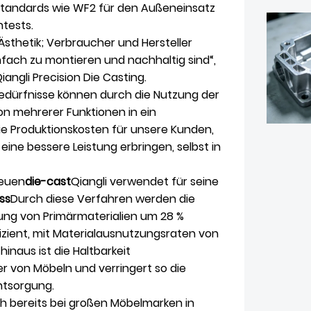
e Standards wie WF2 für den Außeneinsatz
tests.
Ästhetik; Verbraucher und Hersteller
nfach zu montieren und nachhaltig sind“,
ngli Precision Die Casting.
Bedürfnisse können durch die Nutzung der
on mehrerer Funktionen in ein
ie Produktionskosten für unsere Kunden,
eine bessere Leistung erbringen, selbst in
“
neuen
die-cast
Qiangli verwendet für seine
ss
Durch diese Verfahren werden die
ung von Primärmaterialien um 28 %
fizient, mit Materialausnutzungsraten von
inaus ist die Haltbarkeit
r von Möbeln und verringert so die
ntsorgung.
h bereits bei großen Möbelmarken in