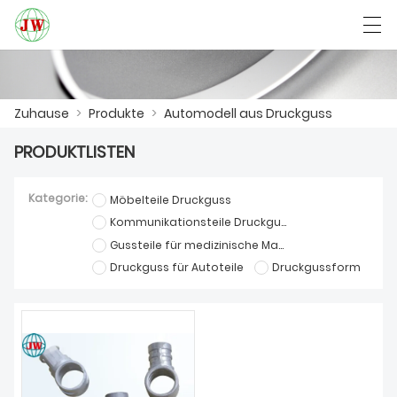
العربية
Български
Deutsch
English
Zuhause
>
Produkte
>
Automodell aus Druckguss
PRODUKTLISTEN
ZUHAUSE
Kategorie:
Möbelteile Druckguss
PRODUKTE
Kommunikationsteile Druckguss
Gussteile für medizinische Maschinen
NACHRICHTEN
Druckguss für Autoteile
Druckgussform
DER FALL
FABRIK
KONTAKTIERE UNS